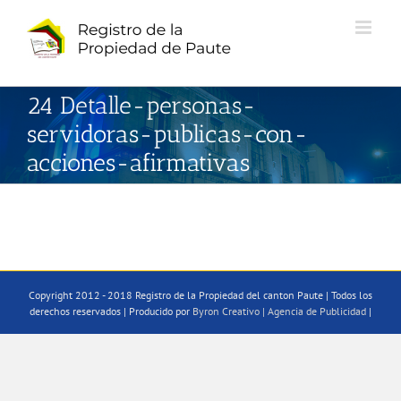
Saltar
al
contenido
24 Detalle-personas-
servidoras-publicas-con-
acciones-afirmativas
Copyright 2012 - 2018 Registro de la Propiedad del canton Paute | Todos los
derechos reservados | Producido por
Byron Creativo | Agencia de Publicidad
|