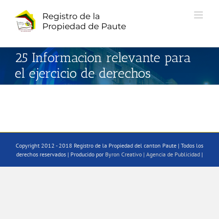
Saltar
al
contenido
25 Informacion relevante para
el ejercicio de derechos
Copyright 2012 - 2018 Registro de la Propiedad del canton Paute | Todos los
derechos reservados | Producido por
Byron Creativo | Agencia de Publicidad
|