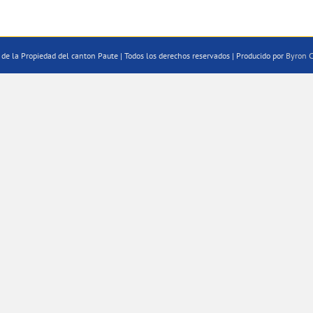
de la Propiedad del canton Paute | Todos los derechos reservados | Producido por
Byron C