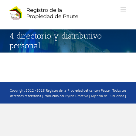
Saltar
al
contenido
4 directorio y distributivo
personal
Copyright 2012 - 2018 Registro de la Propiedad del canton Paute | Todos los
derechos reservados | Producido por
Byron Creativo | Agencia de Publicidad
|