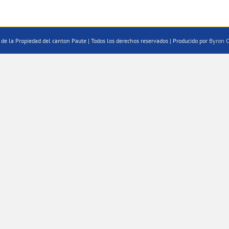
de la Propiedad del canton Paute | Todos los derechos reservados | Producido por
Byron C