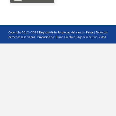
Copyright 2012 - 2018 Registro de la Propiedad del canton Paute | Todos los
derechos reservados | Producido por
Byron Creativo | Agencia de Publicidad
|