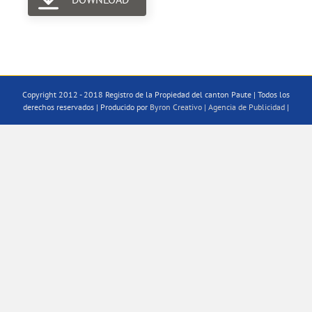
Copyright 2012 - 2018 Registro de la Propiedad del canton Paute | Todos los
derechos reservados | Producido por
Byron Creativo | Agencia de Publicidad
|