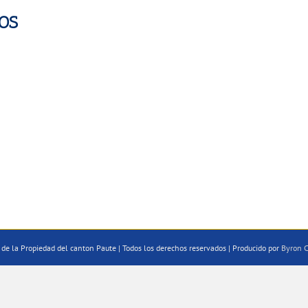
OS
de la Propiedad del canton Paute | Todos los derechos reservados | Producido por
Byron C