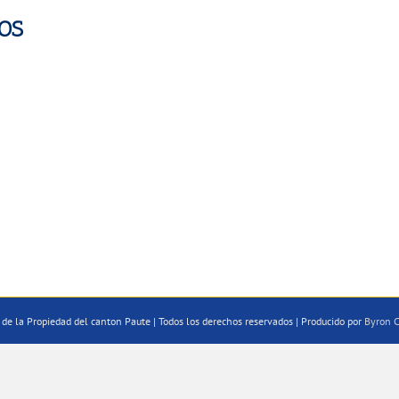
OS
de la Propiedad del canton Paute | Todos los derechos reservados | Producido por
Byron C