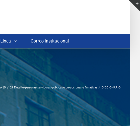
 Linea
Correo Institucional
lo 19
24 Detalle-personas-servidoras-publicas-con-acciones-afirmativas
DICCIONARIO