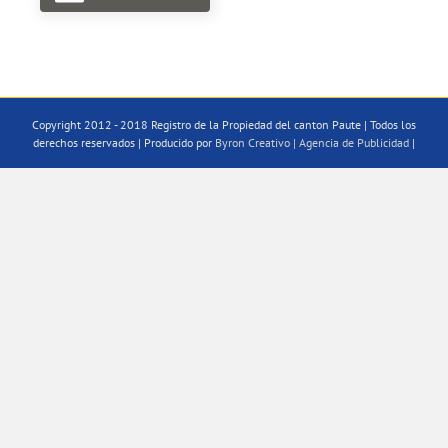
Copyright 2012 - 2018 Registro de la Propiedad del canton Paute | Todos los
derechos reservados | Producido por
Byron Creativo | Agencia de Publicidad
|