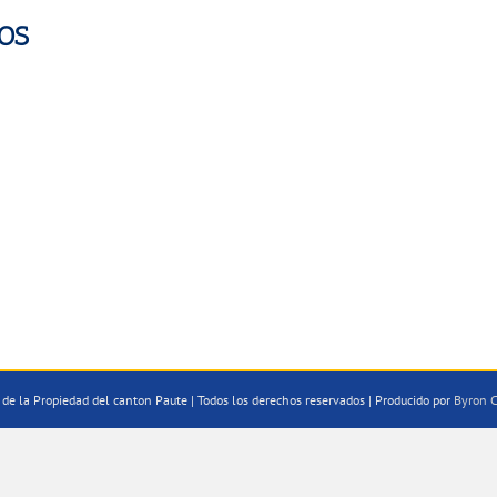
OS
de la Propiedad del canton Paute | Todos los derechos reservados | Producido por
Byron C